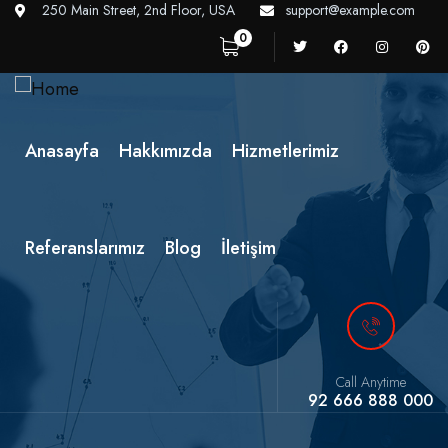
250 Main Street, 2nd Floor, USA
support@example.com
0
Anasayfa
Hakkımızda
Hizmetlerimiz
Referanslarımız
Blog
İletişim
Call Anytime
92 666 888 000